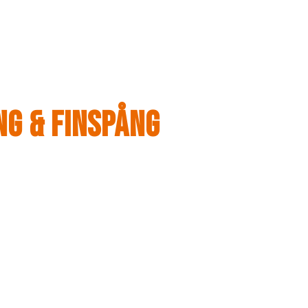
G & FINSPÅNG